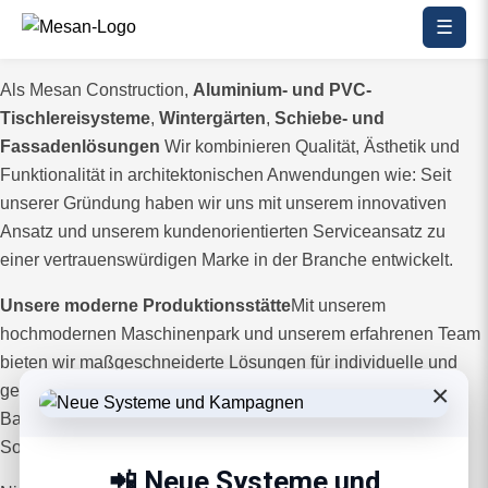
☰
Als Mesan Construction,
Aluminium- und PVC-
Tischlereisysteme
,
Wintergärten
,
Schiebe- und
Fassadenlösungen
Wir kombinieren Qualität, Ästhetik und
Funktionalität in architektonischen Anwendungen wie: Seit
unserer Gründung haben wir uns mit unserem innovativen
Ansatz und unserem kundenorientierten Serviceansatz zu
einer vertrauenswürdigen Marke in der Branche entwickelt.
Unsere moderne Produktionsstätte
Mit unserem
hochmodernen Maschinenpark und unserem erfahrenen Team
bieten wir maßgeschneiderte Lösungen für individuelle und
×
geschäftliche Projekte. Als Team, das die Dynamik der
Baubranche kennt, bearbeiten wir jedes Projekt mit größter
Sorgfalt und produzieren robuste und langlebige Systeme.
📲 Neue Systeme und